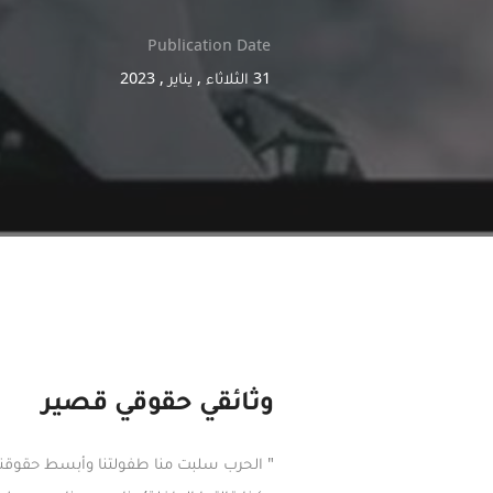
Publication Date
31 الثلاثاء , يناير , 2023
وثائقي حقوقي قصير
‏" الحرب سلبت منا طفولتنا وأبسط حقوقنا 