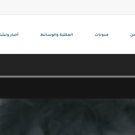
حن
مدونات
المكتبة والوسائط
أخبار ونش