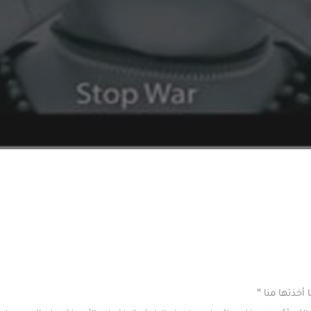
أخذتها منا "