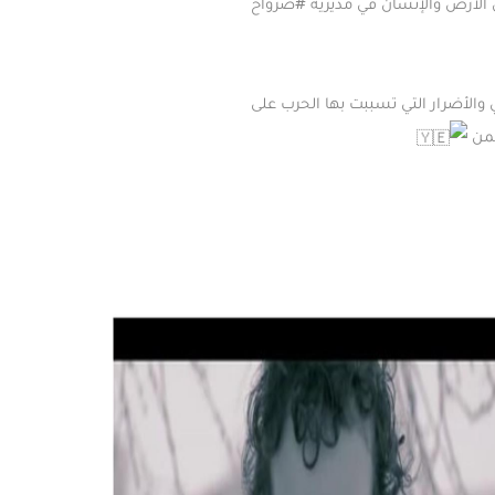
 الأرض والإنسان في مديرية ⁧
#صرواح
والأضرار التي تسببت بها الحرب على
من
⁩