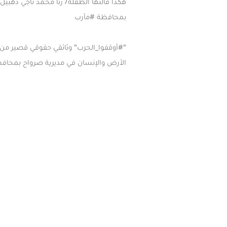
‏هكذا قالتها الطفلة/ رنا محمد ناجي دهبي‫
بمحافظة ⁧‫
#مأرب
‫"⁧
#أوقفوا_الحرب
⁩" وثائقي حقوقي قصير من 
الأرض والإنسان في مديرية ⁧صرواح⁩ بمحافظ