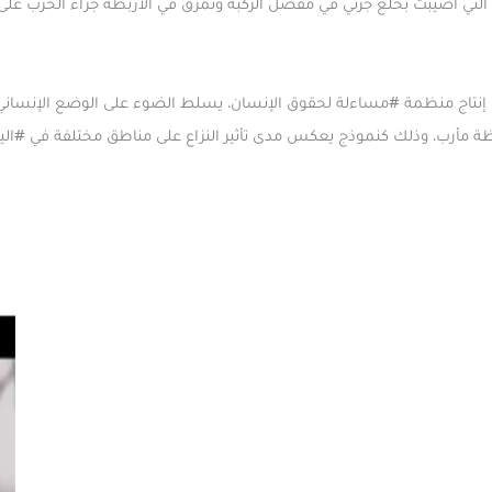
ل التي أصُيبت بخلع جزئي في مفصل الركبة وتمزق في الأربطة جراء الحرب على
إنتاج منظمة ⁧
#مساءلة
⁩ لحقوق الإنسان، يسلط الضوء على الوضع الإنساني 
ة ⁧مأرب⁩، وذلك كنموذج يعكس مدى تأثير النزاع على مناطق مختلفة في ⁧
#الي